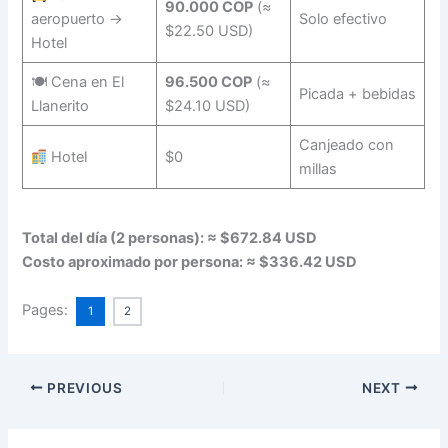
90.000 COP
(≈
aeropuerto →
Solo efectivo
$22.50 USD)
Hotel
🍽 Cena en El
96.500 COP
(≈
Picada + bebidas
Llanerito
$24.10 USD)
Canjeado con
Hotel
$0
millas
Total del día (2 personas): ≈ $672.84 USD
Costo aproximado por persona: ≈ $336.42 USD
Pages:
1
2
PREVIOUS
NEXT