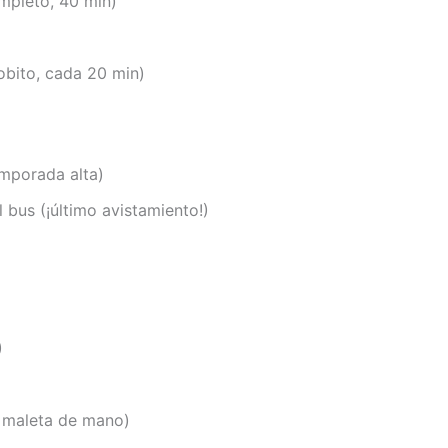
mpleto, 40 min)
bito, cada 20 min)
temporada alta)
 bus (¡último avistamiento!)
)
o maleta de mano)