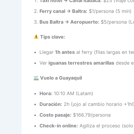
Taxi hotel → Canal Itabaca:
$25 (viaje co
Ferry canal → Baltra:
$1/persona (5 min)
Bus Baltra → Aeropuerto:
$5/persona (Lo
Tips clave:
Llegar
1h antes
al ferry (filas largas en 
Ver
iguanas terrestres amarillas
desde el
Vuelo a Guayaquil
Hora:
10:10 AM (Latam)
Duración:
2h (¡ojo al cambio horario +1h!
Costo pasaje:
$166.79/persona
Check-in online:
Agiliza el proceso (sol