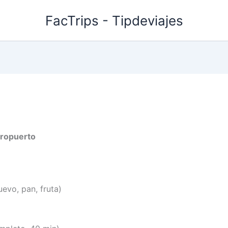
FacTrips - Tipdeviajes
eropuerto
evo, pan, fruta)