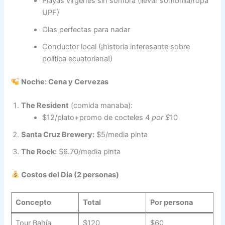
Playas vírgenes sin sombra (llevar sombrilla/ropa
UPF)
Olas perfectas para nadar
Conductor local (¡historia interesante sobre
política ecuatoriana!)
Noche: Cena y Cervezas
The Resident
(comida manaba):
$12/plato+promo de cocteles 4
por $
10
Santa Cruz Brewery:
$5/media pinta
The Rock:
$6.70/media pinta
Costos del Día (2 personas)
Concepto
Total
Por persona
Tour Bahía
$120
$60